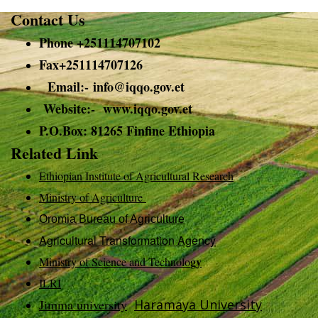
Contact Us
Phone +251114707102
Fax+251114707126
Email:-
info@
iqqo.gov.et
Website:- www.iqqo.gov.et
P.O.Box: 81265 Finfine Ethiopia
Related Link
Ethiopian Institute of Agricultural Research
Ministry of Agriculture
Oromia Bureau of Agriculture
Agricultural Transformation Agency
gy
Ministry of Science and Technolo
ILRI
Jimma university
Haramaya University