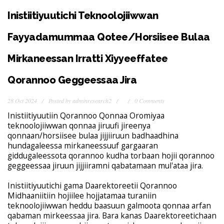
Inistiitiyuutichi Teknoolojiiwwan
Fayyadamummaa Qotee/Horsiisee Bulaa
Mirkaneessan Irratti Xiyyeeffatee
Qorannoo Geggeessaa Jira
28 Oct 2024
Posted by
adminresearch2
0 Comments
Inistiitiyuutiin Qorannoo Qonnaa Oromiyaa
teknoolojiiwwan qonnaa jiruufi jireenya
qonnaan/horsiisee bulaa jijjiiruun badhaadhina
hundagaleessa mirkaneessuuf gargaaran
giddugaleessota qorannoo kudha torbaan hojii qorannoo
geggeessaa jiruun jijjiiramni qabatamaan mul'ataa jira.
Inistiitiyuutichi gama Daarektoreetii Qorannoo
Midhaaniitiin hojiilee hojjatamaa turaniin
teknoolojiiwwan heddu baasuun galmoota qonnaa arfan
qabaman mirkeessaa jira. Bara kanas Daarektoreetichaan