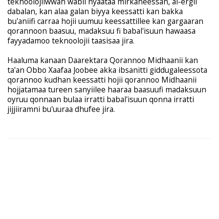
teknoolojiiwwan wabii nyaataa mirkaneessan, al-ergii
dabalan, kan alaa galan biyya keessatti kan bakka
bu'aniifi carraa hojii uumuu keessattillee kan gargaaran
qorannoon baasuu, madaksuu fi babal'isuun hawaasa
fayyadamoo teknoolojii taasisaa jira.
Haaluma kanaan Daarektara Qorannoo Midhaanii kan
ta'an Obbo Xaafaa Joobee akka ibsanitti giddugaleessota
qorannoo kudhan keessatti hojii qorannoo Midhaanii
hojjatamaa tureen sanyiilee haaraa baasuufi madaksuun
oyruu qonnaan bulaa irratti babal'isuun qonna irratti
jijjiiramni bu'uuraa dhufee jira.