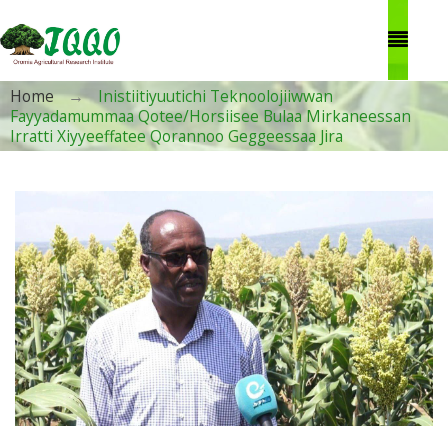
Skip to main content
You are here
Home
→
Inistiitiyuutichi Teknoolojiiwwan
Fayyadamummaa Qotee/Horsiisee Bulaa Mirkaneessan
Irratti Xiyyeeffatee Qorannoo Geggeessaa Jira
X.jpg