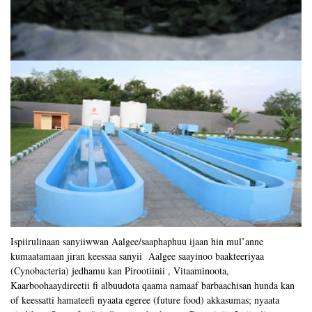
Ispiirulinaan sanyiiwwan Aalgee/saaphaphuu ijaan hin mul’anne
kumaatamaan jiran keessaa sanyii Aalgee saayinoo baakteeriyaa
(Cynobacteria) jedhamu kan Pirootiinii , Vitaaminoota,
Kaarboohaaydireetii fi albuudota qaama namaaf barbaachisan hunda kan
of keessatti hamateefi nyaata egeree (future food) akkasumas; nyaata