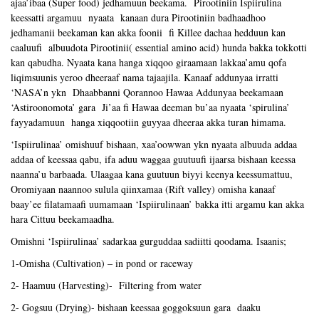
ajaa’ibaa (Super food) jedhamuun beekama. Pirootiniin Ispiirulina
keessatti argamuu nyaata kanaan dura Pirootiniin badhaadhoo
jedhamanii beekaman kan akka foonii fi Killee dachaa hedduun kan
caaluufi albuudota Pirootinii( essential amino acid) hunda bakka tokkotti
kan qabudha. Nyaata kana hanga xiqqoo giraamaan lakkaa’amu qofa
liqimsuunis yeroo dheeraaf nama tajaajila. Kanaaf addunyaa irratti
‘NASA’n ykn Dhaabbanni Qorannoo Hawaa Addunyaa beekamaan
‘Astiroonomota’ gara Ji’aa fi Hawaa deeman bu’aa nyaata ‘spirulina’
fayyadamuun hanga xiqqootiin guyyaa dheeraa akka turan himama.
‘Ispiirulinaa’ omishuuf bishaan, xaa’oowwan ykn nyaata albuuda addaa
addaa of keessaa qabu, ifa aduu waggaa guutuufi ijaarsa bishaan keessa
naanna’u barbaada. Ulaagaa kana guutuun biyyi keenya keessumattuu,
Oromiyaan naannoo sulula qiinxamaa (Rift valley) omisha kanaaf
baay’ee filatamaafi uumamaan ‘Ispiirulinaan’ bakka itti argamu kan akka
hara Cittuu beekamaadha.
Omishni ‘Ispiirulinaa’ sadarkaa gurguddaa sadiitti qoodama. Isaanis;
1-Omisha (Cultivation) – in pond or raceway
2- Haamuu (Harvesting)- Filtering from water
2- Gogsuu (Drying)- bishaan keessaa goggoksuun gara daaku