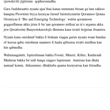
(powder)tti jijjiiruun qopheessuudha.
Gara fuulduraattis nyaata ajaa’ibaa kanaa uummata biraan ga’uun rakkoo
hanqina Pirootinii biyya keenyaa furuuf Inistiitiyuutiin Qorannoo Qonna
Oromiyaa fi ‘Bio and Emerging Technology’ waliin qorannoon
geggeeffamaa akka jiruu fi bu’aan qorannoo milkaa’aa ta’e argama akka
jiru Qorattootni Baayooteknoolojii dhimma kana irratti hojjetan ibsaniiru.
Nyaata kana omishuuf bakka fi bishaan xiqqaa garuu nyaata waan hundaa
of keessa qabu omishuun naannoo fi haala qilleensa irratti miidhaa kan
hin qabnedha.
Walumaagalatti, Ispiirulinaan bakka Foonii, Muuzii, Killee, Kuduraafi
Muduraa bakka bu’uufi hanga xiqqoo liqimsuun Anniisaa kan dhala
namaaf kennu, Akkasumas; dhukkuba qaama keenyarraa kan ittisudha.