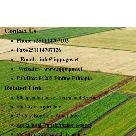
Contact Us
Phone +251114707102
Fax+251114707126
Email:-
info@
iqqo.gov.et
Website:- www.iqqo.gov.et
P.O.Box: 81265 Finfine Ethiopia
Related Link
Ethiopian Institute of Agricultural Research
Ministry of Agriculture
Oromia Bureau of Agriculture
Agricultural Transformation Agency
gy
Ministry of Science and Technolo