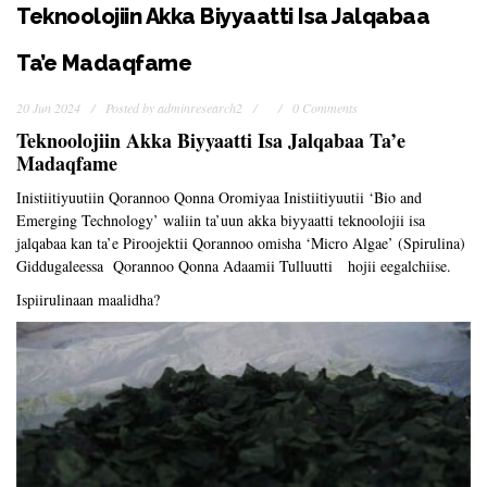
Teknoolojiin Akka Biyyaatti Isa Jalqabaa
Ta’e Madaqfame
20 Jun 2024
Posted by
adminresearch2
0 Comments
Teknoolojiin Akka Biyyaatti Isa Jalqabaa Ta’e
Madaqfame
Inistiitiyuutiin Qorannoo Qonna Oromiyaa Inistiitiyuutii ‘Bio and
Emerging Technology’ waliin ta’uun akka biyyaatti teknoolojii isa
jalqabaa kan ta’e Piroojektii Qorannoo omisha ‘Micro Algae’ (Spirulina)
Giddugaleessa Qorannoo Qonna Adaamii Tulluutti hojii eegalchiise.
Ispiirulinaan maalidha?